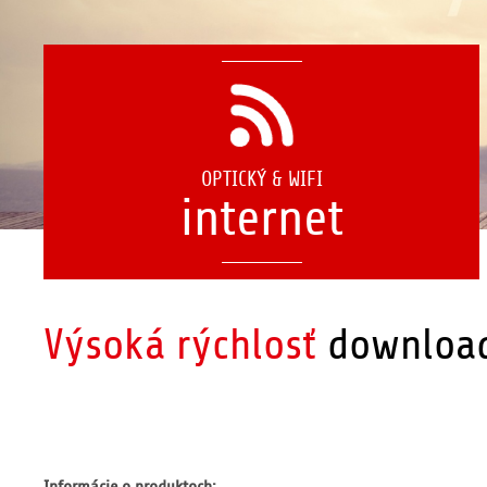
OPTICKÝ & WIFI
internet
Výsoká rýchlosť
download