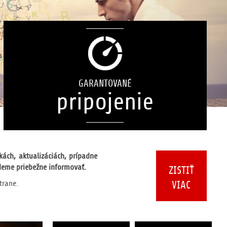
IP
TV
GARANTOVANÉ
Kvalita, rýchlosť, stabilita, dostupnosť
pripojenie
kách, aktualizáciách, prípadne
deme priebežne informovať.
ZISTIŤ
strane.
VIAC