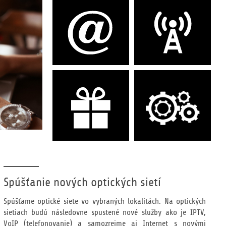
Spúšťanie nových optických sietí
Spúšťame optické siete vo vybraných lokalitách. Na optických
sietiach budú následovne spustené nové služby ako je IPTV,
VoIP (telefonovanie) a samozrejme aj Internet s novými