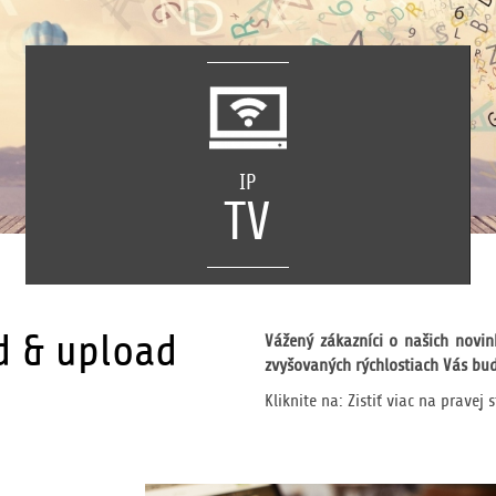
OPTICKÝ & WIFI
internet
IP
Kvalita, rýchlosť, stabilita, dostupnosť
TV
 & upload
Vážený zákazníci o našich novin
zvyšovaných rýchlostiach Vás bu
Kliknite na: Zistiť viac na pravej 